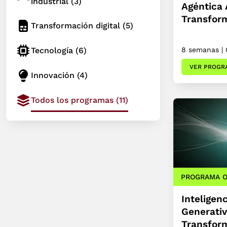
industrial
(3)
Agéntica 
Transfor
Transformación digital
(5)
Tecnología
(6)
8 semanas | 
VER PROGR
Innovación
(4)
Todos los programas
(11)
PROGRAMA O
Inteligenc
Generativ
Transform