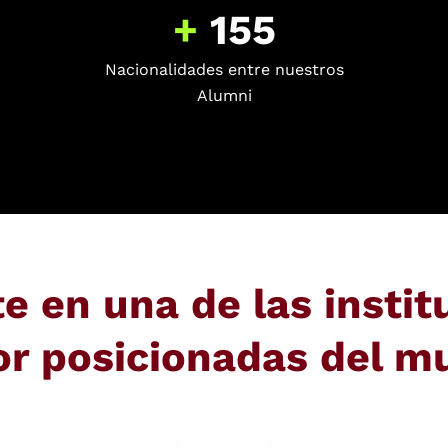
+
155
Nacionalidades entre nuestros
Alumni
e en una de las instit
or posicionadas del m