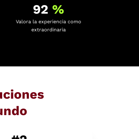
92
%
Valora la experiencia como
extraordinaria
uciones
undo