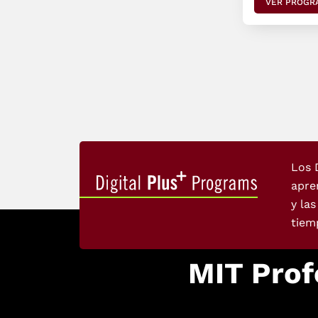
VER PROGR
Los 
apre
y la
tiem
MIT Prof